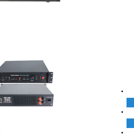
在
系我们
姓
0086-579-87072119
电