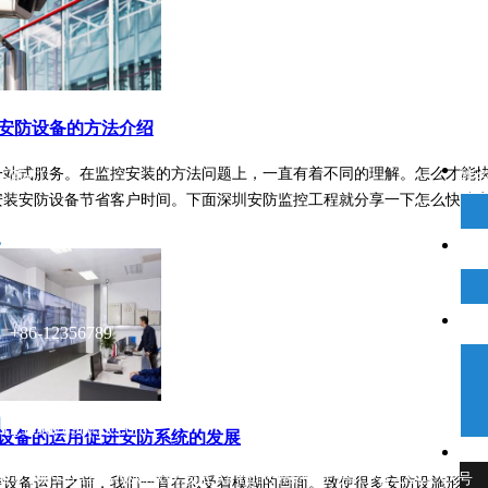
在
安防设备的方法介绍
一站式服务。在监控安装的方法问题上，一直有着不同的理解。怎么才能
系我们
姓
安装安防设备节省客户时间。下面深圳安防监控工程就分享一下怎么快速
0086-579-87072119
电
内
+86-12356789
123456789@xx.com
设备的运用促进安防系统的发展
ht © 2009-2011,www.xxxxxx.com,All rights reserved 苏ICP备XXXXXX号
控设备运用之前，我们一直在忍受着模糊的画面。致使很多安防设施形同