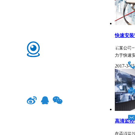
快速安装
某某公司
永康市汇纽工贸有限公司
联
力于快速
永康市汇纽工贸有限公司前身是汇纽运动休闲
2017-3-15
器材有限公司，成立于2006年。经过16年的发展，现
已成为一家综合性集团公司，拥有三家工厂和一家进
出口公司......
高清监控
Copyrig
在高清监