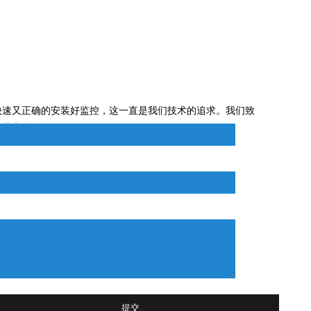
线留言
快速又正确的安装好监控，这一直是我们技术的追求。我们致
名
安装安防设备。
话
容
提交
摆设，在安防行业里越是高清就越有利于安防人员的工作这些