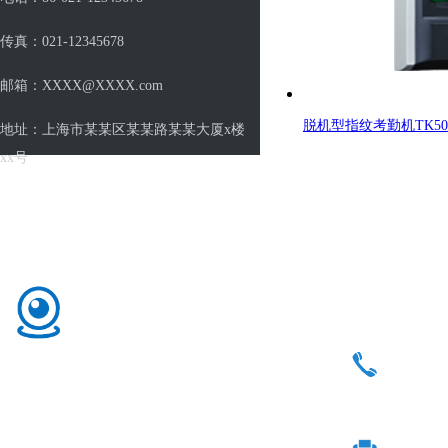
传真：021-12345678
邮箱：XXXX@XXXX.com
脱机型指纹考勤机TK500-
地址：上海市某某区某某路某某大厦x楼
xx号
永康市汇纽工贸有限公司
联系我们
永康市汇纽工贸有限公司前身是汇纽运动休闲
0086-579
器材有限公司，成立于2006年。经过16年的发展，现
已成为一家综合性集团公司，拥有三家工厂和一家进
出口公司......